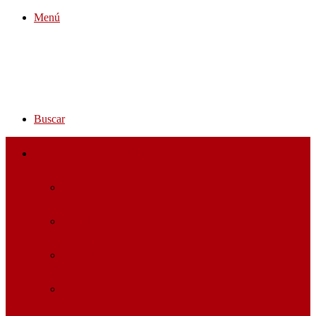
Menú
Buscar
Negocios en Estados Unidos
Pa’ aprender
Pa’ arreglar
Pa’ B2B
Pa’ comer