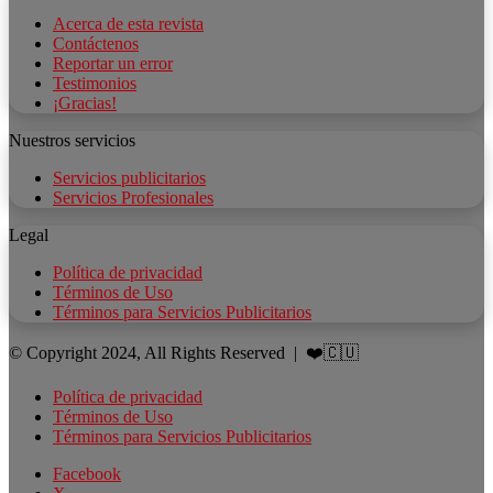
Acerca de esta revista
Contáctenos
Reportar un error
Testimonios
¡Gracias!
Nuestros servicios
Servicios publicitarios
Servicios Profesionales
Legal
Política de privacidad
Términos de Uso
Términos para Servicios Publicitarios
© Copyright 2024, All Rights Reserved | ❤️🇨🇺
Política de privacidad
Términos de Uso
Términos para Servicios Publicitarios
Facebook