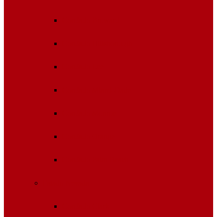
Condado Broward
Condado Hillsborough
Condado Lee
Condado Miami-Dade
Condado Monroe
Condado Orange
Condado Palm Beach
Estado Nevada
Condado Clark