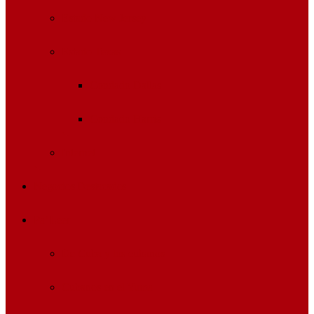
Estado New Jersey
Estado Texas
Condado Dallas
Condado Harris
Internet
Negocios Destacados
Pa’ Leer
De Cuba y los cubanos
Cubanos en el Yuma