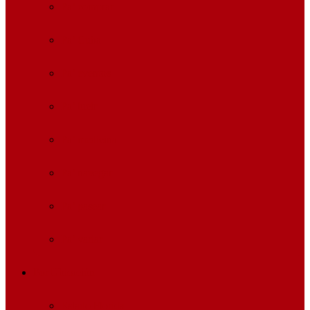
Pa’ comprar
Pa’ Cuba
Pa’ eventos
Pa’ lucir
Pa’ medicina
Pa’ navegar
Pa’ pasear
Pa’ variar
Por Ubicación
Estado Florida