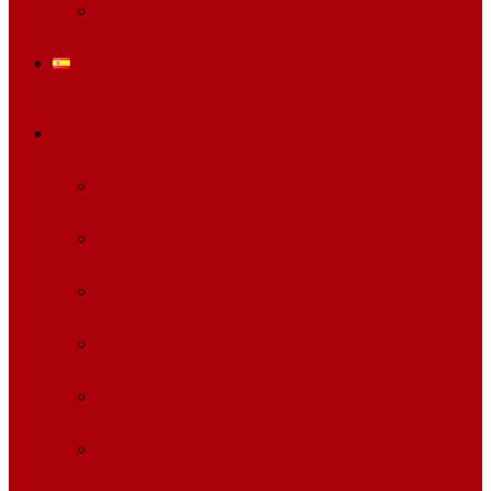
Variedades
Español
Síguenos
Facebook
X
Pinterest
LinkedIn
YouTube
Instagram